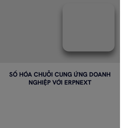
SỐ HÓA CHUỖI CUNG ỨNG DOANH
NGHIỆP VỚI ERPNEXT