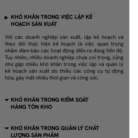
KHÓ KHĂN TRONG VIỆC LẬP KẾ
HOẠCH SẢN XUẤT
Với các doanh nghiệp sản xuất, lập kế hoạch và
theo dõi thực hiện kế hoạch là việc quan trọng
nhằm đảm bảo các hoạt động diễn ra đúng tiến độ.
Tuy nhiên, nhiều doanh nghiệp chưa coi trọng, cũng
như gặp nhiều khó khăn trong việc lập và quản lý
kế hoạch sản xuất do thiếu các công cụ tự động
hóa, gây mất nhiều thời gian và công sức.
KHÓ KHĂN TRONG KIỂM SOÁT
HÀNG TỒN KHO
KHÓ KHĂN TRONG QUẢN LÝ CHẤT
LƯỢNG SẢN PHẨM