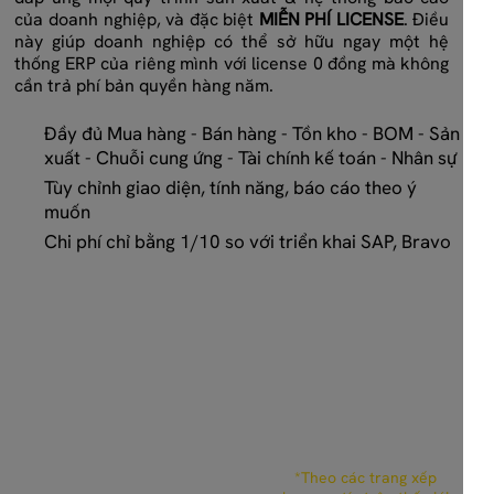
của doanh nghiệp, và đặc biệt
MIỄN PHÍ LICENSE
. Điều
này giúp doanh nghiệp có thể sở hữu ngay một hệ
thống ERP của riêng mình với license 0 đồng mà không
cần trả phí bản quyền hàng năm.
Đầy đủ Mua hàng - Bán hàng - Tồn kho - BOM - Sản
xuất - Chuỗi cung ứng - Tài chính kế toán - Nhân sự
Tùy chỉnh giao diện, tính năng, báo cáo theo ý
muốn
Chi phí chỉ bằng 1/10 so với triển khai SAP, Bravo
TOP 1 ERP Open-source
*Theo các trang xếp