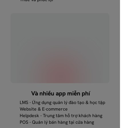
Và nhiều app miễn phí
LMS - Ứng dụng quản lý đào tạo & học tập
Website & E-commerce
Helpdesk - Trung tâm hỗ trợ khách hàng
POS - Quản lý bán hàng tại cửa hàng