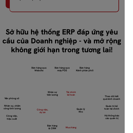
Sở hữu hệ thống ERP đáp ứng yêu
cầu của Doanh nghiệp - và mở rộng
không giới hạn trong tương lai!
Bán hàng qua
Bán hàng qua
Bán hàng
Website
máy POS
Kênh phân phối
Nhân sự
Tài chính
tiền lương
kế toán
Theo dõi kết
Văn phòng số
quả kinh doanh
Nhân sự, chấm
Quản trị kế
công tính lương
toán tài chính
Quản lý
Công việc,
Kho
dự án
Hệ thống báo
Công việc,
cáo quản trị
hiệu suất
Bán hàng
Mua hàng
& CRM