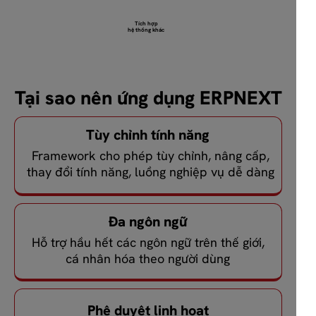
Tích hợp
hệ thống khác
Tại sao nên ứng dụng ERPNEXT
Tùy chỉnh tính năng
Framework cho phép tùy chỉnh, nâng cấp,
thay đổi tính năng, luồng nghiệp vụ dễ dàng
Đa ngôn ngữ
Hỗ trợ hầu hết các ngôn ngữ trên thế giới,
cá nhân hóa theo người dùng
Phê duyệt linh hoạt