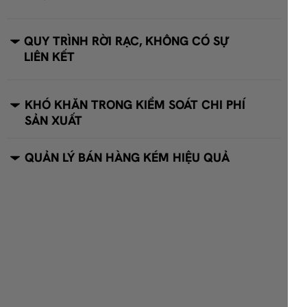
QUY TRÌNH RỜI RẠC, KHÔNG CÓ SỰ
LIÊN KẾT
KHÓ KHĂN TRONG KIỂM SOÁT CHI PHÍ
SẢN XUẤT
QUẢN LÝ BÁN HÀNG KÉM HIỆU QUẢ