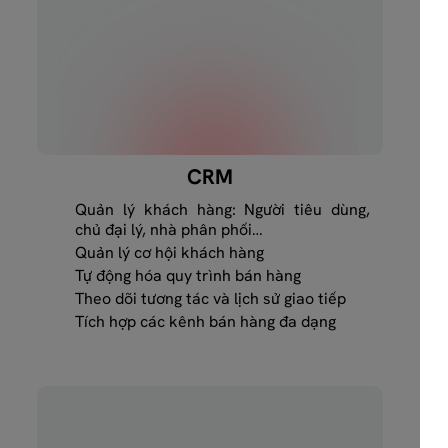
CRM
Quản lý khách hàng: Người tiêu dùng,
chủ đại lý, nhà phân phối…
Quản lý cơ hội khách hàng
Tự động hóa quy trình bán hàng
Theo dõi tương tác và lịch sử giao tiếp
Tích hợp các kênh bán hàng đa dạng