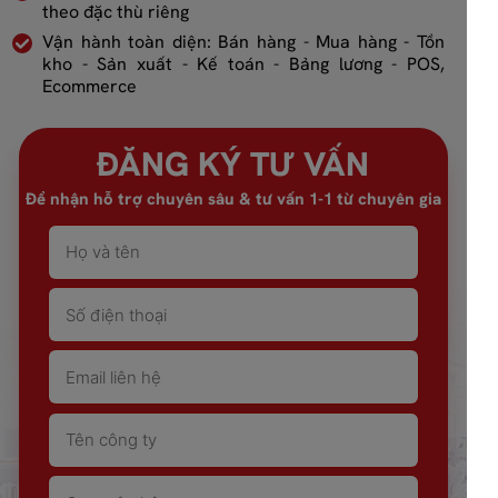
theo đặc thù riêng
Vận hành toàn diện: Bán hàng - Mua hàng - Tồn
kho - Sản xuất - Kế toán - Bảng lương - POS,
Ecommerce
ĐĂNG KÝ TƯ VẤN
Để nhận hỗ trợ chuyên sâu & tư vấn 1-1 từ chuyên gia