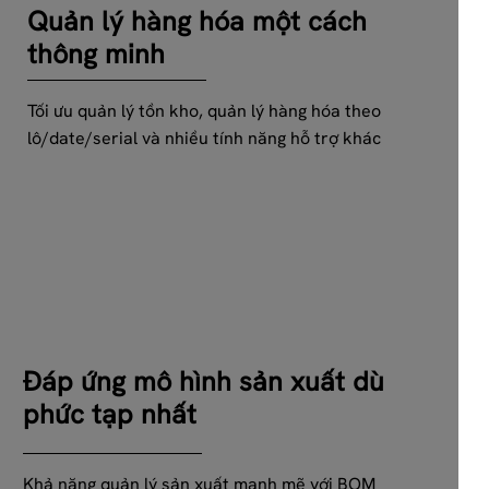
Quản lý hàng hóa một cách
thông minh
Tối ưu quản lý tồn kho, quản lý hàng hóa theo
lô/date/serial và nhiều tính năng hỗ trợ khác
Đáp ứng mô hình sản xuất dù
phức tạp nhất
Khả năng quản lý sản xuất mạnh mẽ với BOM