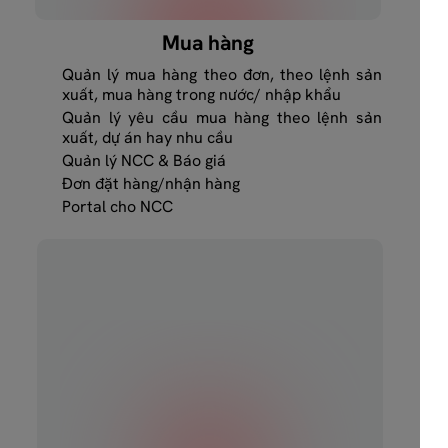
Mua hàng
Quản lý mua hàng theo đơn, theo lệnh sản
xuất, mua hàng trong nước/ nhập khẩu
Quản lý yêu cầu mua hàng theo lệnh sản
xuất, dự án hay nhu cầu
Quản lý NCC & Báo giá
Đơn đặt hàng/nhận hàng
Portal cho NCC