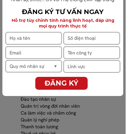
ĐĂNG KÝ TƯ VẤN NGAY
Hỗ trợ tùy chỉnh tính năng linh hoạt, đáp ứng
mọi quy trình thực tế
Nhân sự & Tiền lương
ĐĂNG KÝ
Tuyển dụng
Đào tạo nhân sự
Quản trị vòng đời nhân viên
Ca làm việc và chấm công
Quản lý nghỉ phép
Thanh toán lương
Thuế và phúc lợi