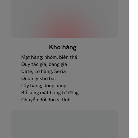
Kho hàng
Mặt hàng: nhóm, biến thể
Quy tắc giá, bảng giá
Date, Lô hàng, Seria
Quản lý kho bãi
Lấy hàng, đóng hàng
Bổ sung mặt hàng tự động
Chuyển đổi đơn vị tính